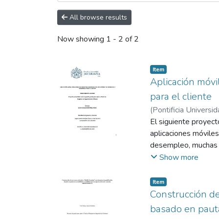
All browse results
Now showing
1 - 2 of 2
Item
Aplicación móvi
para el cliente
(
Pontificia Universid
El siguiente proyec
aplicaciones móvile
desempleo, muchas ve
objetivo fue desarro
Show more
permitirles promocio
Item
Construcción de
basado en pauta