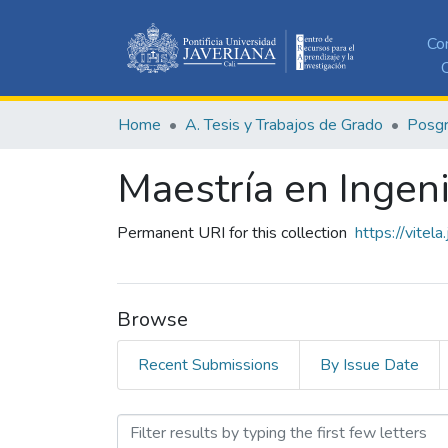
Co
C
Home
A. Tesis y Trabajos de Grado
Posg
Maestría en Ingen
Permanent URI for this collection
https://vitel
Browse
Recent Submissions
By Issue Date
Browsing Maestría en Inge