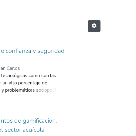
de confianza y seguridad
uan Carlos
s tecnológicas como son las
 un alto porcentaje de
y problemáticas sociopolíticas. El
e tener ingresos adicionales y
úsqueda de soluciones.
ntos de gamificación,
l sector acuícola