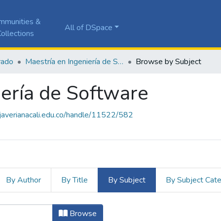
mmunities &
All of DSpace
ollections
rado
Maestría en Ingeniería de Software
Browse by Subject
iería de Software
a.javerianacali.edu.co/handle/11522/582
By Author
By Title
By Subject
By Subject Cat
niería de Software by Subject "Apli
Browse