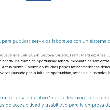
l para publicar servicios laborales con un sistema 
ad Javeriana Cali
,
2024
)
Bedoya Caicedo, Frank
;
Martínez Arias, J
to brinda una forma de oportunidad laboral mediante herramienta
s. Actualmente, Colombia y muchos países latinoamericanos tienen
ces causado por la falta de oportunidad, acceso a la tecnología 
llar una aplicación que proporcionará a la sociedad, oportunidad d
nar sus servicios y conocimientos ante potenciales clientes en b
 un recurso educativo “mobile learning” con eleme
s de accesibilidad y usabilidad para la empresa de