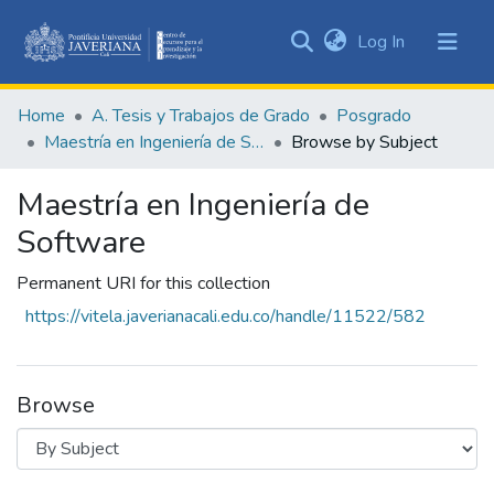
(current)
Log In
Communities
&
Home
A. Tesis y Trabajos de Grado
Posgrado
Collections
Maestría en Ingeniería de Software
Browse by Subject
All of DSpace
Maestría en Ingeniería de
Software
Permanent URI for this collection
https://vitela.javerianacali.edu.co/handle/11522/582
Browse