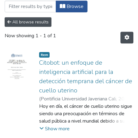
Browsing Maestría en Ingeniería de Soft
Browse
All browse results
Now showing
1 - 1 of 1
Item
Citobot: un enfoque de
inteligencia artificial para la
detección temprana del cáncer de
cuello uterino
(
Pontificia Universidad Javeriana Cali
,
2024
)
Rivero Urbano, David Steven
Hoy en día, el cáncer de cuello uterino sigue
;
Vargas
Cardona, Hernán Darío
siendo una preocupación en términos de
salud pública a nivel mundial debido a su
alta incidencia y mortalidad, especialmente
Show more
en países en desarrollo. En 2022, en