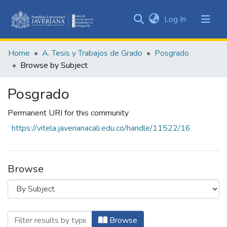
(current)
Log In
Communities
&
Home
A. Tesis y Trabajos de Grado
Posgrado
Collections
Browse by Subject
All of DSpace
Posgrado
Permanent URI for this community
https://vitela.javerianacali.edu.co/handle/11522/16
Browse
Browsing Posgrado by Subject "45001 s
Browse