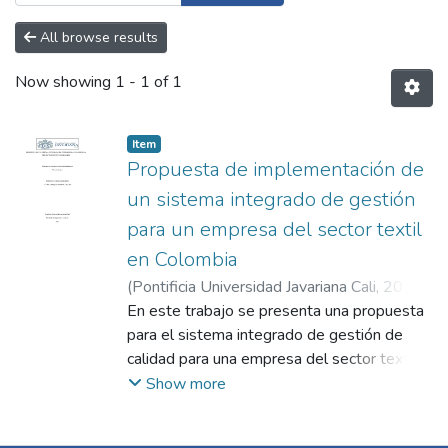
All browse results
Now showing
1 - 1 of 1
Item
Propuesta de implementación de
un sistema integrado de gestión
para un empresa del sector textil
en Colombia
(
Pontificia Universidad Javariana Cali
,
2023
)
Correa Giraldo, Esteban
En este trabajo se presenta una propuesta
;
Medina Argote,
Javier
para el sistema integrado de gestión de
;
Díaz Vega, María Isabel
calidad para una empresa del sector textil
en Colombia, basada en las normas ISO
Show more
9001, ISO 14001 e ISO 45001, que
abarcan los aspectos de calidad, ambiente y