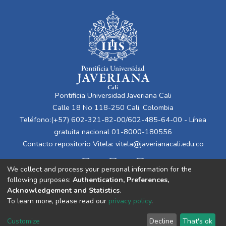
seguridad y salud en el trabajo. El objetivo
general es diseñar la propuesta para el
sistema integrado de gestión de calidad
que se debe implementar para la empresa
textil. Los objetivos específicos son:
determinar la situación actual de la empresa
mediante sistemas integrados de gestión;
proponer un sistema integrado de gestión
Pontificia Universidad Javeriana Cali
bajo los parámetros orientados por la
Calle 18 No 118-250 Cali, Colombia
gerencia de operaciones; estructurar
Teléfono:(+57) 602-321-82-00/602-485-64-00 - Línea
procesos de acuerdo con la propuesta de
gratuita nacional 01-8000-180556
implementación del sistema integrado de
Contacto repositorio Vitela:
vitela@javerianacali.edu.co
gestión y validar la propuesta de
implementación del sistema integrado de
We collect and process your personal information for the
gestión, comparando el antes y el después
following purposes:
Authentication, Preferences,
por medio de indicadores de gestión,
Acknowledgement and Statistics
.
herramientas financieras avanzadas y/o
To learn more, please read our
privacy policy
.
control de inventarios. Los resultados
Cookie
Privacy
End User
Send
esperados de este proyecto son
Customize
Decline
That's ok