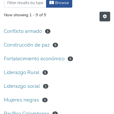
Browsing Multimedia by Subject
Browse
Now showing
1 - 9 of 9
Conflicto armado
1
Construcción de paz
5
Fortalecimiento económico
5
Liderazgo Rural
5
Liderazgo social
1
Mujeres negras
1
Pacífico Colombiano
1