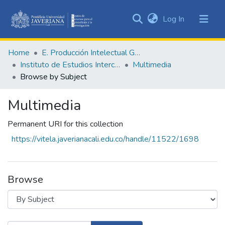
(current)
Log In
Communities
&
Home
E. Producción Intelectual General
Collections
Instituto de Estudios Interculturales - IEI
Multimedia
All of DSpace
Browse by Subject
Multimedia
Permanent URI for this collection
https://vitela.javerianacali.edu.co/handle/11522/1698
Browse