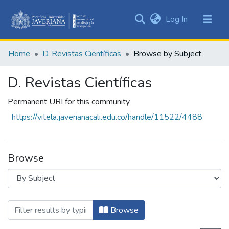
(current)
Log In
Communities
&
Home
D. Revistas Científicas
Browse by Subject
Collections
All of DSpace
D. Revistas Científicas
Permanent URI for this community
https://vitela.javerianacali.edu.co/handle/11522/4488
Browse
Browsing D. Revistas Científicas by Subje
Browse