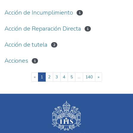
Acción de Incumplimiento
1
Acción de Reparación Directa
1
Acción de tutela
2
Acciones
1
(current)
«
1
2
3
4
5
...
140
»