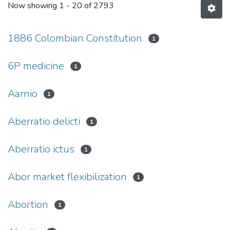
Now showing
1 - 20 of 2793
1886 Colombian Constitution
1
6P medicine
1
Aarnio
1
Aberratio delicti
1
Aberratio ictus
1
Abor market flexibilization
1
Abortion
1