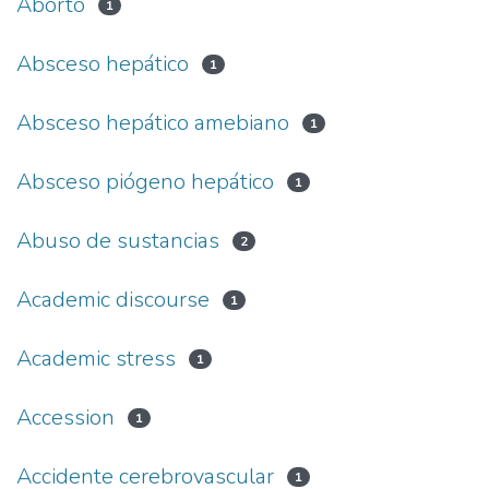
Aborto
1
Absceso hepático
1
Absceso hepático amebiano
1
Absceso piógeno hepático
1
Abuso de sustancias
2
Academic discourse
1
Academic stress
1
Accession
1
Accidente cerebrovascular
1