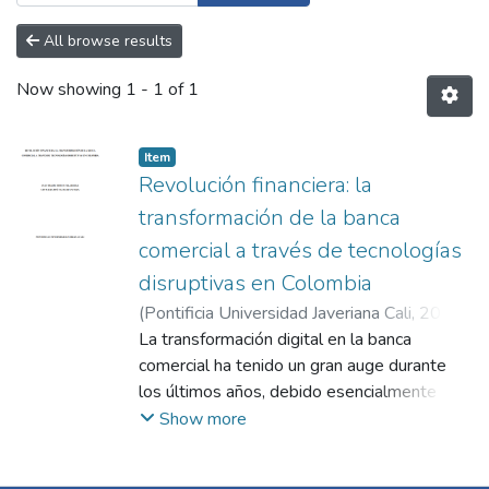
All browse results
Now showing
1 - 1 of 1
Item
Revolución financiera: la
transformación de la banca
comercial a través de tecnologías
disruptivas en Colombia
(
Pontificia Universidad Javeriana Cali
,
2025
)
Ospina Velásquez, Juan Felipe
La transformación digital en la banca
;
Salazar
Astaiza, Santiago José
comercial ha tenido un gran auge durante
;
Valencia Brand, Juan
Diego
los últimos años, debido esencialmente a la
llegada de nuevas tecnologías como la
Show more
inteligencia artificial, el big data, la
computación en la nube y el blockchain. En