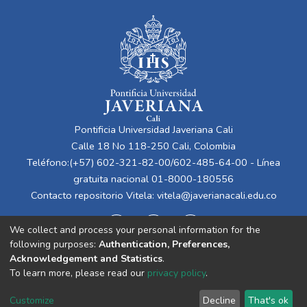
Colombia, la banca tradicional ha sufrido una
evolución bastante relevante debido a que
se ha tenido que adaptar a un mercado
donde los clientes digitales juegan un papel
fundamental, enfrentando desafíos como la
inclusión financiera, ciberseguridad y
evolución en la regulación. Este trabajo se
centra en entender cómo la tecnología,
Pontificia Universidad Javeriana Cali
especialmente la inteligencia artificial, está
Calle 18 No 118-250 Cali, Colombia
cambiando la forma en que funciona la banca
Teléfono:(+57) 602-321-82-00/602-485-64-00 - Línea
comercial. Para eso, se compara lo que está
gratuita nacional 01-8000-180556
pasando en Colombia con lo que ya ocurre
Contacto repositorio Vitela:
vitela@javerianacali.edu.co
en Estados Unidos, un país que va más
adelante en estos temas. A lo largo del
We collect and process your personal information for the
análisis se muestran algunos de los
following purposes:
Authentication, Preferences,
beneficios más importantes, como hacer los
Acknowledgement and Statistics
.
procesos más rápidos, reducir errores y
To learn more, please read our
privacy policy
.
tomar mejores decisiones financieras. Pero
Cookie
Privacy
End User
Send
también se reconocen los riesgos que
Customize
Decline
That's ok