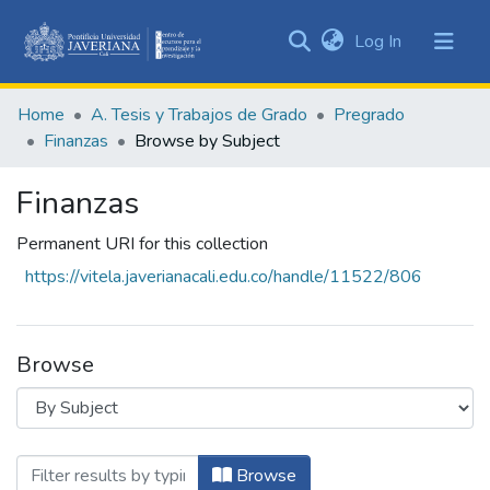
(current)
Log In
Communities
&
Home
A. Tesis y Trabajos de Grado
Pregrado
Collections
Finanzas
Browse by Subject
All of DSpace
Finanzas
Permanent URI for this collection
https://vitela.javerianacali.edu.co/handle/11522/806
Browse
Browsing Finanzas by Subject "Banca co
Browse