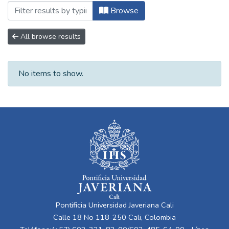
Browsing Doctorado en Ingeniería y Cienc
Browse
All browse results
No items to show.
Pontificia Universidad Javeriana Cali
Calle 18 No 118-250 Cali, Colombia