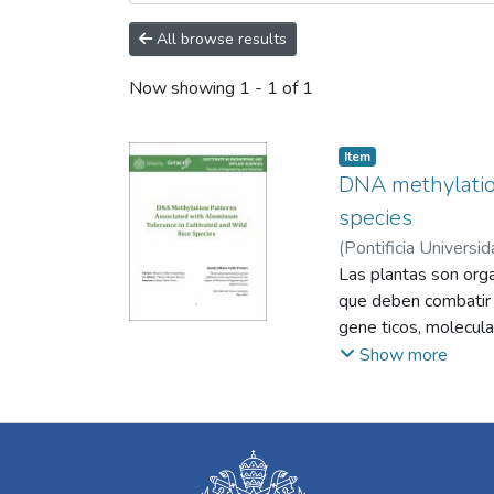
All browse results
Now showing
1 - 1 of 1
Item
DNA methylation
species
(
Pontificia Universid
Las plantas son org
que deben combatir p
gene ticos, molecula
epigenética en la re
Show more
alteraciones en el 
estable y heredable,
en la respuesta a es
estudios enfocados e
papel de la metilac