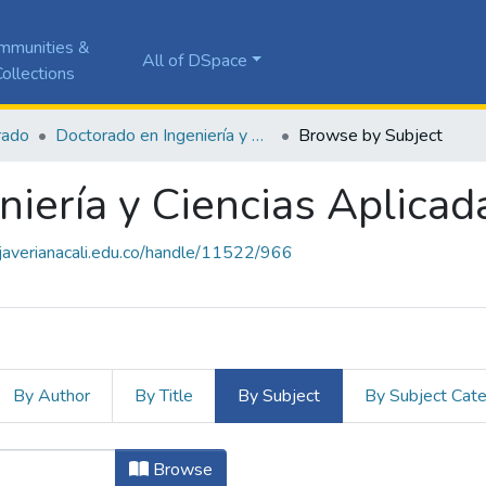
mmunities &
All of DSpace
ollections
rado
Doctorado en Ingeniería y Ciencias Aplicadas
Browse by Subject
niería y Ciencias Aplicad
a.javerianacali.edu.co/handle/11522/966
By Author
By Title
By Subject
By Subject Cat
niería y Ciencias Aplicadas by Subj
Browse