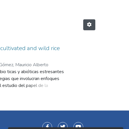
ultivated and wild rice
Gómez, Mauricio Alberto
io ticas y abióticas estresantes
tegias que involucran enfoques
l estudio del papel de la
iones epigenéticas, que incluyen
nes de manera potencialmente
tudios del papel de la epigenética
or del tema con la mayoría de los
disertación doctoral estudia el
 en relación con los niveles de