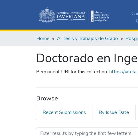
Co
C
Home
A. Tesis y Trabajos de Grado
Posg
Doctorado en Inge
Permanent URI for this collection
https://vitel
Browse
Recent Submissions
By Issue Date
Browsing Doctorado en Inge