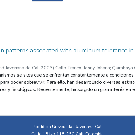
 patterns associated with aluminum tolerance in c
ad Javeriana de Cal
,
2023
)
Gallo Franco, Jenny Johana
;
Quimbaya 
anismos se siles que se enfrentan constantemente a condiciones b
ara poder sobrevivir. Para ello, han desarrollado diversas estra
res y fisiológicos. Recientemente, ha surgido un gran interés en e
spuesta de las plantas a las condiciones de estrés. Las modificac
ADN o proteínas histonas, pueden afectar la expresión de los ge
 sin afectar la composición del ADN. Aunque existen diversos es
trés por parte de las plantas, aún existen grandes vacíos alreded
n algunas especies o en condiciones de estrés específicas. Esta 
Pontificia Universidad Javeriana Cali
ión del ADN, uno de los mecanismos epigenéticos más estudiados,
Calle 18 No 118-250 Cali, Colombia