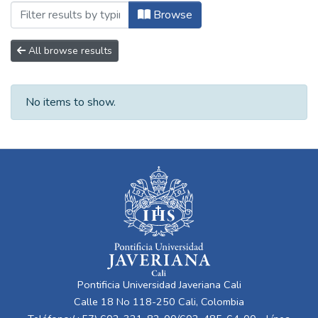
Browsing Maestría en Psicología de la S
Browse
All browse results
No items to show.
Pontificia Universidad Javeriana Cali
Calle 18 No 118-250 Cali, Colombia