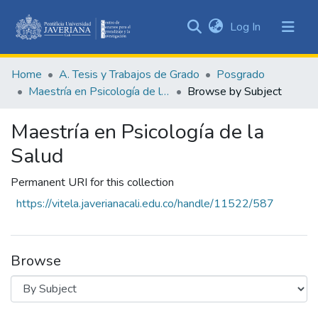
(current)
Log In
Communities
&
Home
A. Tesis y Trabajos de Grado
Posgrado
Collections
Maestría en Psicología de la Salud
Browse by Subject
All of DSpace
Maestría en Psicología de la
Salud
Permanent URI for this collection
https://vitela.javerianacali.edu.co/handle/11522/587
Browse