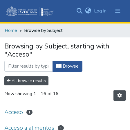
(current)
Log In
Communities
&
Home
Browse by Subject
Collections
All of DSpace
Browsing by Subject, starting with
"Acceso"
Browse
All browse results
Now showing
1 - 16 of 16
Acceso
1
Acceso a alimentos
1