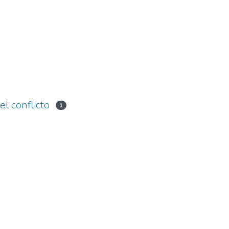
l conflicto
1