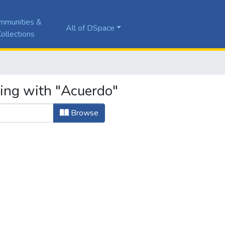
mmunities &
All of DSpace
ollections
ting with "Acuerdo"
Browse