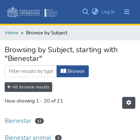
(current)
Log In
Communities
&
Home
Browse by Subject
Collections
All of DSpace
Browsing by Subject, starting with
"Bienestar"
Browse
All browse results
Now showing
1 - 20 of 21
Bienestar
12
Bienestar animal
2