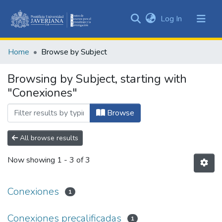
(current)
Log In
Communities
&
Home
Browse by Subject
Collections
All of DSpace
Browsing by Subject, starting with
"Conexiones"
Browse
All browse results
Now showing
1 - 3 of 3
Conexiones
1
Conexiones precalificadas
1