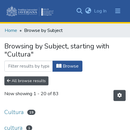
(current)
Log In
Communities
&
Home
Browse by Subject
Collections
All of DSpace
Browsing by Subject, starting with
"Cultura"
Browse
All browse results
Now showing
1 - 20 of 83
Cultura
19
cultura
1