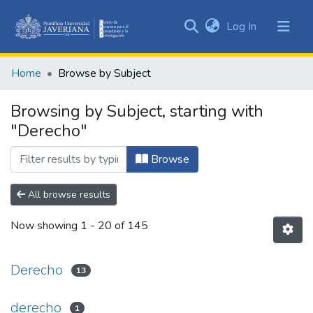
(current)
Log In
Communities
&
Home
Browse by Subject
Collections
All of DSpace
Browsing by Subject, starting with
"Derecho"
Browse
All browse results
Now showing
1 - 20 of 145
Derecho
13
derecho
1