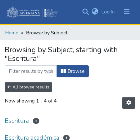
(current)
Log In
Communities
&
Home
Browse by Subject
Collections
All of DSpace
Browsing by Subject, starting with
"Escritura"
Browse
All browse results
Now showing
1 - 4 of 4
Escritura
1
Escritura académica
1