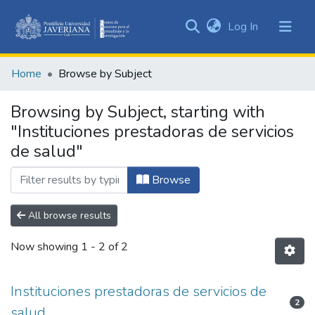
(current)
Log In
Communities
&
Home
Browse by Subject
Collections
All of DSpace
Browsing by Subject, starting with
"Instituciones prestadoras de servicios
de salud"
Browse
All browse results
Now showing
1 - 2 of 2
Instituciones prestadoras de servicios de
2
salud