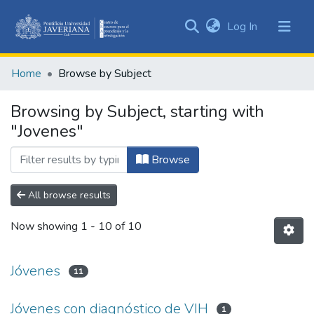
(current)
Log In
Communities
&
Home
Browse by Subject
Collections
All of DSpace
Browsing by Subject, starting with
"Jovenes"
Browse
All browse results
Now showing
1 - 10 of 10
Jóvenes
11
Jóvenes con diagnóstico de VIH
1