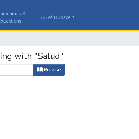
mmunities &
All of DSpace
ollections
ting with "Salud"
Browse