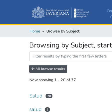
Co
C
Home
Browse by Subject
Browsing by Subject, star
All browse results
Now showing
1 - 20 of 37
Salud
20
salud
2