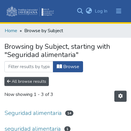
(current)
Log In
Communities
&
Home
Browse by Subject
Collections
All of DSpace
Browsing by Subject, starting with
"Seguridad alimentaria"
Browse
All browse results
Now showing
1 - 3 of 3
Seguridad alimentaria
14
seguridad alimentaria
1