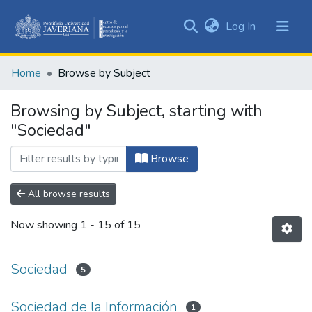
(current)
Log In
Communities
&
Home
Browse by Subject
Collections
All of DSpace
Browsing by Subject, starting with
"Sociedad"
Browse
All browse results
Now showing
1 - 15 of 15
Sociedad
5
Sociedad de la Información
1