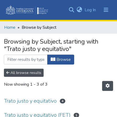
(current)
Log In
Communities
&
Home
Browse by Subject
Collections
All of DSpace
Browsing by Subject, starting with
"Trato justo y equitativo"
Browse
All browse results
Now showing
1 - 3 of 3
Trato justo y equitativo
4
Trato justo y equitativo (FET)
1