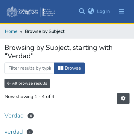
(current)
Log In
Communities
&
Home
Browse by Subject
Collections
All of DSpace
Browsing by Subject, starting with
"Verdad"
Browse
All browse results
Now showing
1 - 4 of 4
Verdad
6
verdad
1