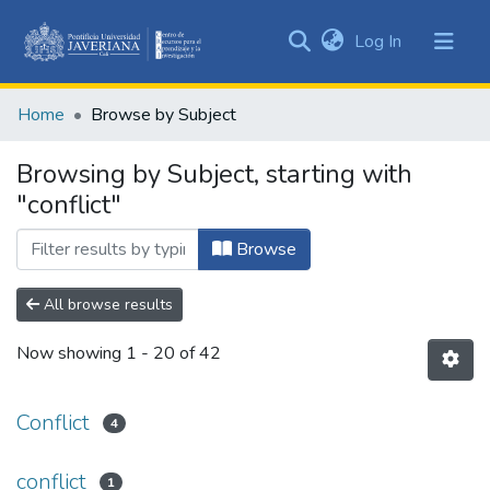
(current)
Log In
Communities
&
Home
Browse by Subject
Collections
All of DSpace
Browsing by Subject, starting with
"conflict"
Browse
All browse results
Now showing
1 - 20 of 42
Conflict
4
conflict
1