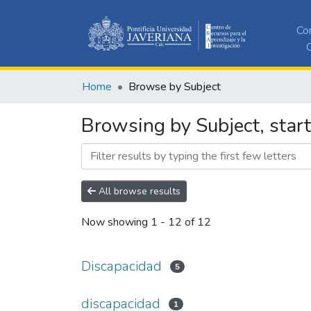
Co
C
Home
Browse by Subject
Browsing by Subject, star
All browse results
Now showing
1 - 12 of 12
Discapacidad
5
discapacidad
1