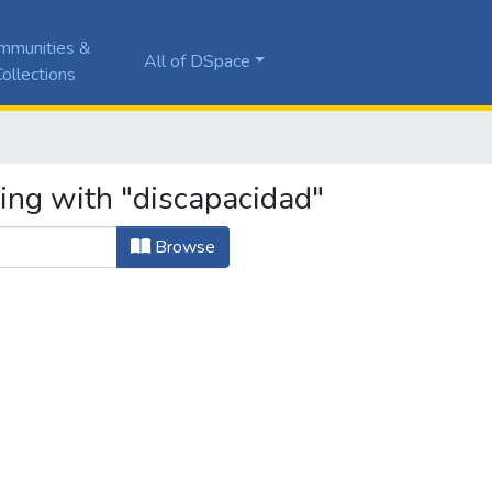
mmunities &
All of DSpace
ollections
ting with "discapacidad"
Browse