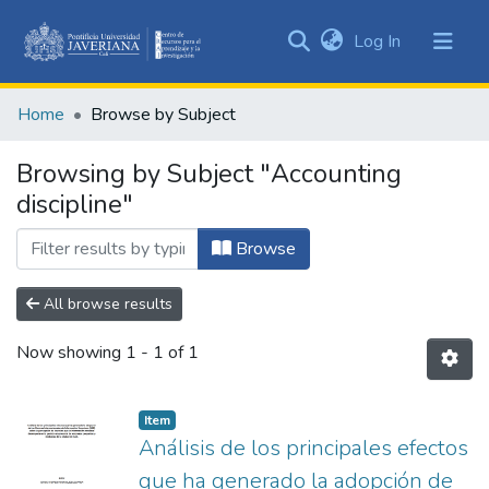
(current)
Log In
Communities
&
Home
Browse by Subject
Collections
All of DSpace
Browsing by Subject "Accounting
discipline"
Browse
All browse results
Now showing
1 - 1 of 1
Item
Análisis de los principales efectos
que ha generado la adopción de