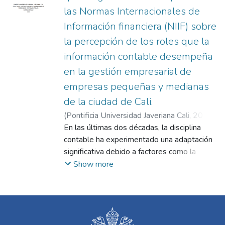
las Normas Internacionales de
Información financiera (NIIF) sobre
la percepción de los roles que la
información contable desempeña
en la gestión empresarial de
empresas pequeñas y medianas
de la ciudad de Cali.
(
Pontificia Universidad Javeriana Cali
,
2020
)
Rodríguez Legarda, Jorge Andrés
En las últimas dos décadas, la disciplina
;
Usme
contable ha experimentado una adaptación
significativa debido a factores como la
globalización, el avance tecnológico y las
Show more
tensiones sociales y políticas. En este
contexto, la información ha adquirido un
papel crucial, convirtiéndose en un recurso
valioso para las organizaciones, que lo
utilizan para desarrollar estrategias, obtener