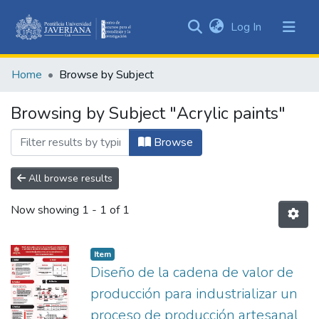
(current)
Log In
Communities
&
Home
Browse by Subject
Collections
All of DSpace
Browsing by Subject "Acrylic paints"
Browse
All browse results
Now showing
1 - 1 of 1
Item
Diseño de la cadena de valor de
producción para industrializar un
proceso de producción artesanal