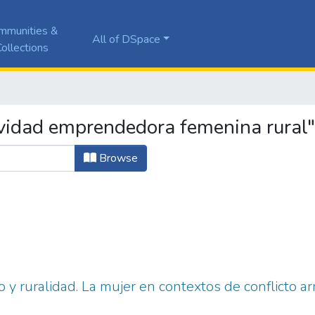
mmunities &
All of DSpace
ollections
vidad emprendedora femenina rural"
Browse
y ruralidad. La mujer en contextos de conflicto 