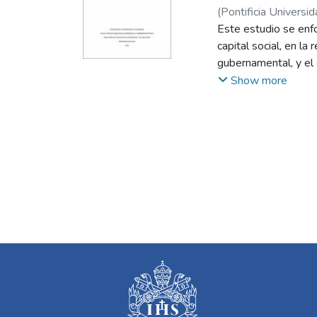
(
Pontificia Universid
Este estudio se enfoc
capital social, en la
gubernamental, y el
Colombia. A través d
Show more
resultados subrayan
en estas regiones, m
encontró que la perc
dimensiones subjeti
significativas para 
afectados por el con