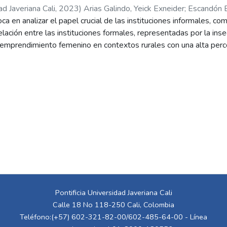
ad Javeriana Cali
,
2023
)
Arias Galindo, Yeick Exneider
;
Escandón B
a en analizar el papel crucial de las instituciones informales, com
 relación entre las instituciones formales, representadas por la in
 emprendimiento femenino en contextos rurales con una alta perc
e un enfoque multinivel y un modelo de logit jerárquico, se confi
 que la percepción de inseguridad objetiva impacta negativamen
ientras que el apoyo gubernamental y el capital social tienen ef
epción de inseguridad subjetiva modera estas relaciones, lo que 
vas de la seguridad en la toma de decisiones emprendedoras. Est
el diseño de políticas públicas que buscan impulsar el emprendimi
flicto armado.
Pontificia Universidad Javeriana Cali
Calle 18 No 118-250 Cali, Colombia
Teléfono:(+57) 602-321-82-00/602-485-64-00 - Línea