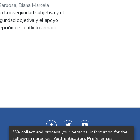
arbosa, Diana Marcela
o la inseguridad subjetiva y el
seguridad objetiva y el apoyo
epción de conflicto armado en
rmaron seis hipótesis clave. Los
te en el emprendimiento femenino
ectos positivos. Además, se
destaca la importancia de las
os hallazgos tienen implicaciones
ento femenino en entornos rurales
We collect and process your personal information for the
following purposes:
Authentication, Preferences,