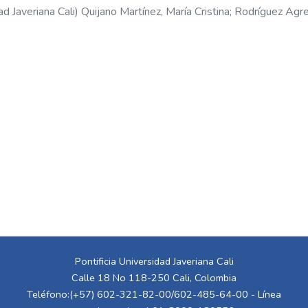
ad Javeriana Cali
)
Quijano Martínez, María Cristina
;
Rodríguez Agre
Pontificia Universidad Javeriana Cali
Calle 18 No 118-250 Cali, Colombia
Teléfono:(+57) 602-321-82-00/602-485-64-00 - Línea