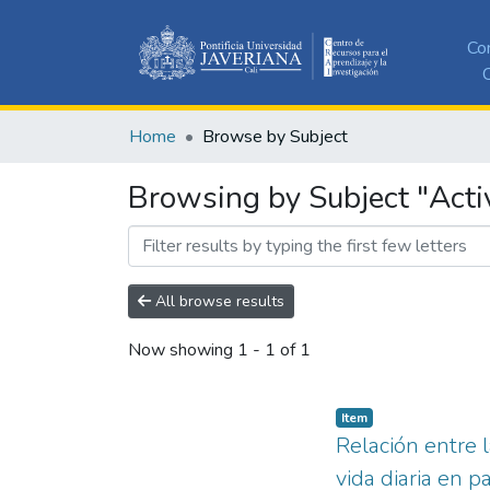
Co
C
Home
Browse by Subject
Browsing by Subject "Activ
All browse results
Now showing
1 - 1 of 1
Item
Relación entre 
vida diaria en p