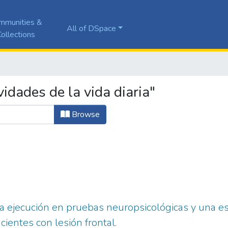
mmunities &
All of DSpace
ollections
idades de la vida diaria"
Browse
la ejecución en pruebas neuropsicológicas y una es
acientes con lesión frontal.