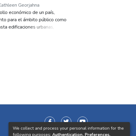
 Kathleen Georjahna
rollo económico de un país,
tanto para el ámbito público como
asta edificaciones urbanas,
e vida de sus habitantes. Sin
ilidad laboral y cumplimiento de
a gestión de proyectos de
 (PMI) y los principios ágiles de
 guía del PMI, que ofrece un
gías ágiles, en particular SCRUM,
mplejos y dinámicos.
izar costos, se desarrolla una
esas y personas que carecen de
tivos de los retrasos y
rrecta definición del alcance y
We collect and process your personal information for the
abarque desde la evaluación de
following purposes:
Authentication, Preferences,