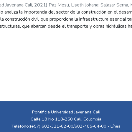
ad Javeriana Cali
,
2021
)
Paz Mesú, Liseth Johana
;
Salazar Serna,
o analiza la importancia del sector de la construcción en el desar
la construcción civil, que proporciona la infraestructura esencial 
estructuras, que abarcan desde el transporte y obras hidráulicas h
es en la expansión de las ciudades y en la mejora de la calidad d
enfrenta desafíos constantes, especialmente en términos de estab
lo que suele generar retrasos, sobrecostos y conflictos legales.
ene como objetivo examinar los conceptos y enfoques clave para l
icios, integrando la metodología del Project Management Institute
un análisis comparativo, se destacan las ventajas del PMBOK, la
 formal para la gestión de proyectos. En contraste, las metodolo
 y capacidad de adaptación, cualidades esenciales en entornos co
cesidad de reducir tiempos de entrega, optimizar recursos y minim
egra ambos enfoques, facilitando la gestión para pequeñas empr
tructurados. La investigación también examina los impactos nega
s de una gestión inadecuada, resaltando la importancia de una co
Pontificia Universidad Javeriana Cali
ve en la fase de planificación.
Calle 18 No 118-250 Cali, Colombia
aportar un modelo de gestión de proyectos de construcción que 
Teléfono:(+57) 602-321-82-00/602-485-64-00 - Línea