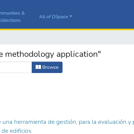
mmunities &
All of DSpace
ollections
e methodology application"
Browse
 una herramienta de gestión, para la evaluación y
de edificios