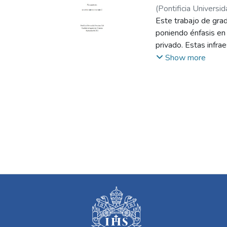
(
Pontificia Universid
Este trabajo de grad
poniendo énfasis en 
privado. Estas infra
resultan determinant
Show more
embargo, el sector 
tiempos de entrega, 
La investigación ti
construcción de edif
SCRUM. A través de 
marco estructurado y
aportan flexibilidad
En respuesta a la ne
herramienta que int
acceso a métodos es
sobrecostos derivado
otros indicadores cla
Este trabajo busca 