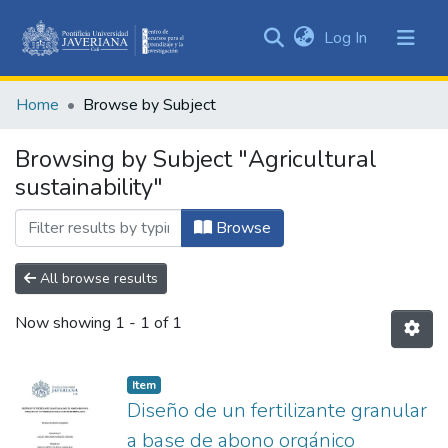
(current)
Log In
Communities
&
Home
Browse by Subject
Collections
All of DSpace
Browsing by Subject "Agricultural
sustainability"
Browse
All browse results
Now showing
1 - 1 of 1
Item
Diseño de un fertilizante granular
a base de abono orgánico