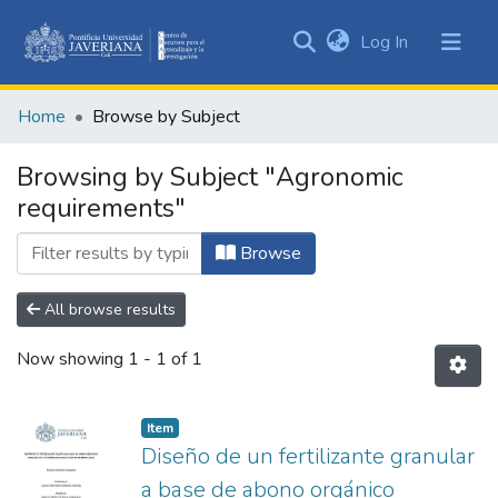
(current)
Log In
Communities
&
Home
Browse by Subject
Collections
All of DSpace
Browsing by Subject "Agronomic
requirements"
Browse
All browse results
Now showing
1 - 1 of 1
Item
Diseño de un fertilizante granular
a base de abono orgánico