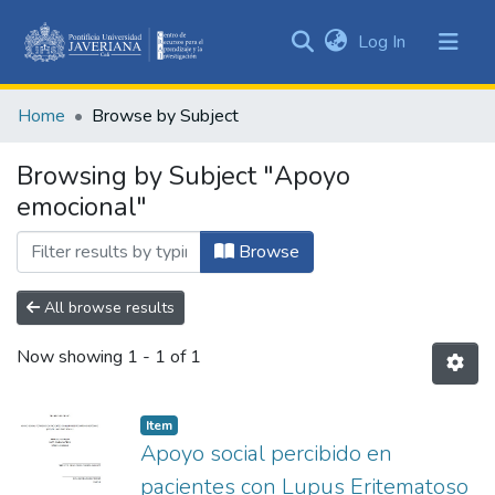
(current)
Log In
Communities
&
Home
Browse by Subject
Collections
All of DSpace
Browsing by Subject "Apoyo
emocional"
Browse
All browse results
Now showing
1 - 1 of 1
Item
Apoyo social percibido en
pacientes con Lupus Eritematoso