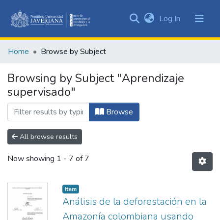
(current)
Log In
Communities
&
Home
Browse by Subject
Collections
All of DSpace
Browsing by Subject "Aprendizaje
supervisado"
Browse
All browse results
Now showing
1 - 7 of 7
Item
Análisis de la deforestación en la
Amazonía colombiana usando