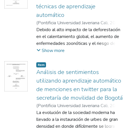
técnicas de aprendizaje
automático
(
Pontificia Universidad Javeriana Cali
,
2023
)
León Acosta, Paola Andrea
Debido al alto impacto de la deforestación
;
Otero Martínez,
Guillermo Andrés
en el calentamiento global, el aumento de
enfermedades zoonóticas y el riesgo de
extinción de la biodiversidad, surge la
Show more
necesidad de desarrollar nuevos enfoques
para la medición y análisis de la
Item
deforestación que permitan a los gobiernos
Análisis de sentimientos
tener una mejor compresión de este
utilizando aprendizaje automático
fenómeno para centrar su atención y
de menciones en twitter para la
recursos a atender esta crisis ambiental en
secretaría de movilidad de Bogotá
las zonas más vulnerables. Dada esta
situación y considerando el amplio uso de
(
Pontificia Universidad Javeriana Cali
,
2023
)
los algoritmos de aprendizaje automático
Quiñonez Romero, Luis Eduardo
La evolución de la sociedad moderna ha
;
Carbonell
para analizar datos complejos como
García, Luisa Fernanda
llevado a la instauración de urbes de gran
;
Peralta Alean,
imágenes y textos, este proyecto tuvo
Andrés Gabriel
densidad en donde difícilmente se logra
;
Pabón Burbano, María