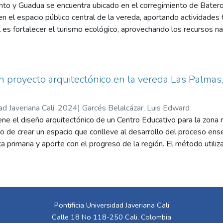
nto y Guadua se encuentra ubicado en el corregimiento de Batero,
n el espacio público central de la vereda, aportando actividades tu
al es fortalecer el turismo ecológico, aprovechando los recursos n
 y sus paisajes, haciéndolo parte de la ruta PCC (paisaje cultural 
del café.
 proyecto arquitectónico en la vereda Las Palmas,
ad Javeriana Cali
,
2024
)
Garcés Belalcázar, Luis Edward
ne el diseño arquitectónico de un Centro Educativo para la zona 
vo de crear un espacio que conlleve al desarrollo del proceso ens
a primaria y aporte con el progreso de la región. El método utiliza
o mediante una encuesta semiestructurada conformadas de 12 preg
ejo Mayor Comunitario de las veredas El Coco (zona alta), San Jo
que se manejaron variables demográficas (nombre, edad, estado civil
gresos, tipo de vivienda, ubicación geográfica, acceso a la educaci
 otros), y la observación participante con el apoyo del registro f
Pontificia Universidad Javeriana Cali
ases propuestas: Fase 1. Diagnóstico Participativo; aquí se identif
Calle 18 No 118-250 Cali, Colombia