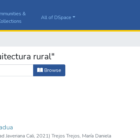
mmunities &
All of DSpace
ollections
tectura rural"
Browse
uadua
ad Javeriana Cali
,
2021
)
Trejos Trejos, María Daniela