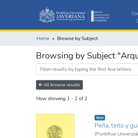
Co
C
Home
Browse by Subject
Browsing by Subject "Arqui
All browse results
Now showing
1 - 2 of 2
Item
Peña, tinto y g
(
Pontificia Universid