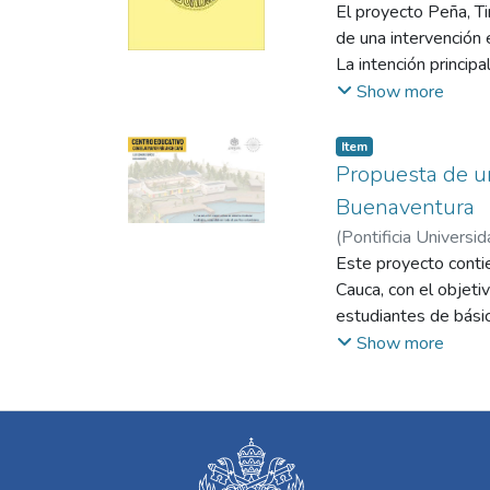
El proyecto Peña, Ti
de una intervención e
La intención princip
cerros, las cascadas
Show more
en todo el triángulo 
Item
Propuesta de un
Buenaventura
(
Pontificia Universid
Este proyecto contie
Cauca, con el objeti
estudiantes de básic
cual se llevó a cab
Show more
habitantes del Cons
(zona baja), en las 
situación laboral, in
agua y energía, entre
desarrollo de las 3 f