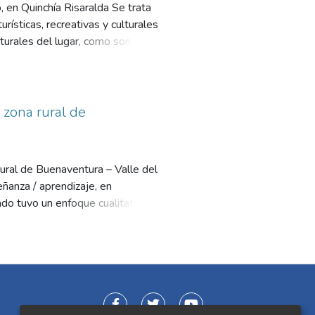
 en Quinchía Risaralda Se trata
rísticas, recreativas y culturales
aturales del lugar, como son los
cafetero) existente en Risaralda y
 zona rural de
rural de Buenaventura – Valle del
eñanza / aprendizaje, en
do tuvo un enfoque cualitativo, el
untas abiertas, realizadas a 180
sé (zona media) y Las Palmas
, nivel educativo, núcleo familiar,
ón, acceso a servicios básicos de
otográfico. Se concluyó con el
icaron las características