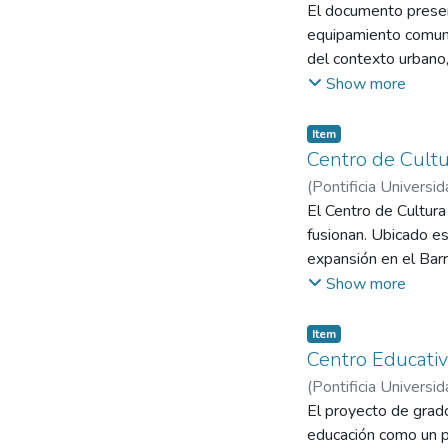
El documento present
equipamiento comunit
del contexto urbano, 
también su papel com
Show more
relación entre comun
del entorno. El nuev
Item
espacios flexibles p
Centro de Cultur
plantean criterios b
(
Pontificia Universid
ambiental. El proyec
El Centro de Cultura
fortalece la identida
fusionan. Ubicado e
a espacios seguros y
expansión en el Barri
contribuye a una ge
Show more
objetivo principal e
proyecto, inspirado 
Item
Centro Educati
(
Pontificia Universid
Venegas, Sasha Va
El proyecto de grad
educación como un pr