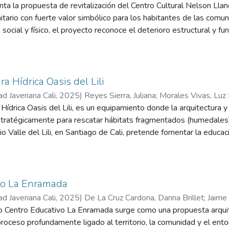
a la propuesta de revitalización del Centro Cultural Nelson Llan
ario con fuerte valor simbólico para los habitantes de las comunas
social y físico, el proyecto reconoce el deterioro estructural y fun
o eje de memoria, encuentro y formación cultural. La propuesta a
idad y espacio público mediante estrategias que mejoran la segur
o diseño incorpora un volumen compacto con patios articuladores, 
ara actividades artísticas y una integración cuidadosa con las din
a Hídrica Oasis del Lili
ioclimáticos y soluciones sostenibles que optimizan el confort tér
ad Javeriana Cali
,
2025
)
Reyes Sierra, Juliana
;
Morales Vivas, Luz
to se concibe como un nodo cultural y social que promueve el int
 Hídrica Oasis del Lili, es un equipamiento donde la arquitectura y
d local y contribuye a la reducción de la violencia a través de la pa
stratégicamente para rescatar hábitats fragmentados (humedales
 de calidad.
o Valle del Lili, en Santiago de Cali, pretende fomentar la educaci
stión ambiental sostenible. Este bosque urbano en medio de un ba
l fortalecer la vida urbana y fomentar una relación armoniosa entre
en el agua, se implanta como símbolo de lo indisoluble: lo natural 
vo La Enramada
ad Javeriana Cali
,
2025
)
De La Cruz Cardona, Danna Brillet
;
Jaime 
nessa
o Centro Educativo La Enramada surge como una propuesta arquit
oceso profundamente ligado al territorio, la comunidad y el ento