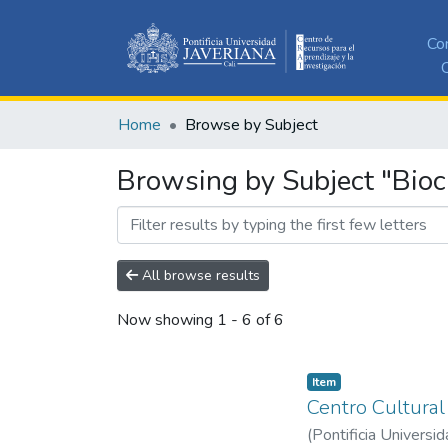
Co
C
Home
Browse by Subject
Browsing by Subject "Biocl
All browse results
Now showing
1 - 6 of 6
Item
Centro Cultura
(
Pontificia Universid