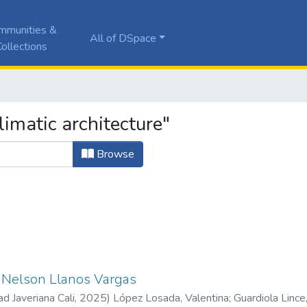
mmunities &
All of DSpace
ollections
imatic architecture"
Browse
l Nelson Llanos Vargas
ad Javeriana Cali
,
2025
)
López Losada, Valentina
;
Guardiola Lince,