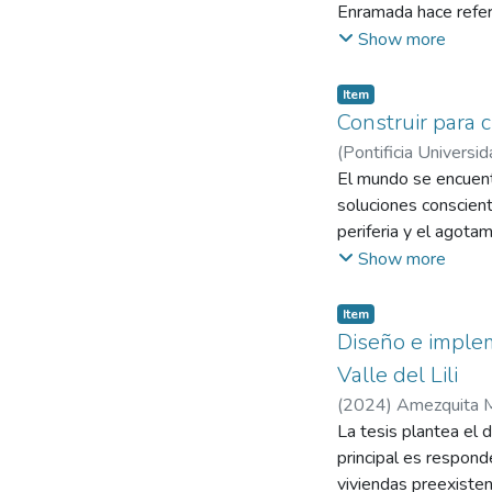
Enramada hace refere
espacio de aprendizaj
Show more
corregimiento de Bru
escolar, la falta de
Item
productivas y cultur
Construir para c
enseñanza, sino com
(
Pontificia Universid
estudiantes en el si
Marina
El mundo se encuentr
sostenibilidad y bio
soluciones conscient
natural, control sola
periferia y el agota
arquitectura se plan
que, en la ciudad de 
Show more
de encuentro que fo
densificación respon
modelo educativo inc
mejorar la calidad d
Item
educativa, fortalecer
“Construir para crec
Diseño e implem
el diseño arquitectón
bioclimático, flexi
Valle del Lili
activas. Creando pa
(
2024
)
Amezquita M
en la parte superior,
La tesis plantea el d
antejardines, logran
principal es respond
centro.
viviendas preexisten