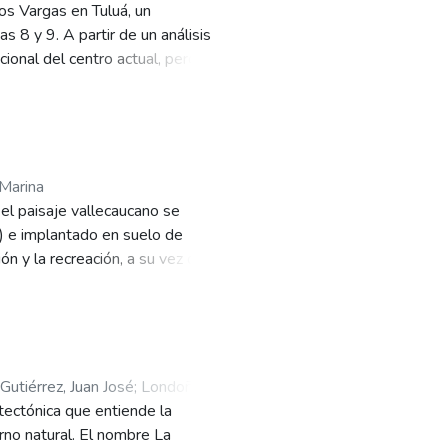
os Vargas en Tuluá, un
 8 y 9. A partir de un análisis
cional del centro actual, pero
rquitectónica busca reconstruir la
idad, accesibilidad y percepción
circulaciones perimetrales,
ámicas barriales. Además, se
mico y reducen el impacto
 Marina
ercambio intergeneracional,
 el paisaje vallecaucano se
rticipación comunitaria y el acceso
) e implantado en suelo de
ón y la recreación, a su vez que
rrio lleno de concreto, tiene como
 la comunidad y su entorno. El
y el habitar humano.
Gutiérrez, Juan José
;
Londoño
ectónica que entiende la
rno natural. El nombre La