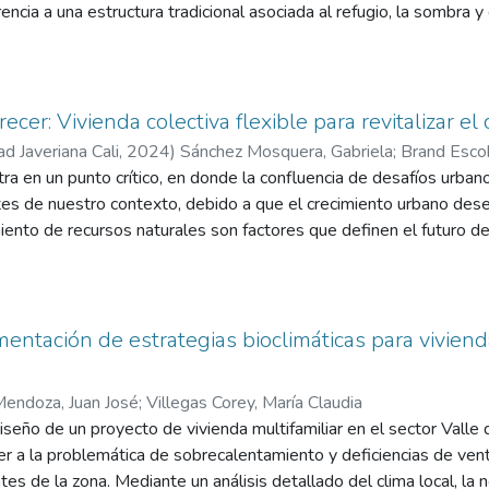
ncia a una estructura tradicional asociada al refugio, la sombra y
e abierto, protector y flexible, en armonía con el paisaje rural. El
selas, Pitalito (Huila) y responde a problemáticas propias del co
 infraestructura educativa adecuada y la desconexión entre la educ
ales del territorio. En este sentido, el centro educativo se concib
recer: Vivienda colectiva flexible para revitalizar el
o un equipamiento comunitario que fortalece la identidad local y
ad Javeriana Cali
,
2024
)
Sánchez Mosquera, Gabriela
;
Brand Escob
stema educativo. Desde el punto de vista arquitectónico, la propue
a en un punto crítico, en donde la confluencia de desafíos urban
climática, aprovechando las condiciones climáticas del lugar media
es de nuestro contexto, debido a que el crecimiento urbano desen
r, uso eficiente de materiales y relación directa entre los espacios
miento de recursos naturales son factores que definen el futuro de
tea como una extensión del entorno, priorizando espacios abierto
Palmira, Valle del Cauca, la vivienda mixta de altura en el centro p
mentan el aprendizaje activo y sensorial. Finalmente, Centro Ed
sable que evite una expansión invasiva y que lleve consigo estra
lusivo y contextualizado, donde la arquitectura actúa como herra
e vida de las personas.
 el sentido de pertenencia y contribuir al desarrollo social y cultu
er” es un proyecto que busca ocupar un vacío urbano con un edific
entación de estrategias bioclimáticas para viviend
ico con las necesidades reales del territorio.
ble y que implemente el espacio común como una herramienta para
ra esto, un programa basado en módulos de diferentes tamaños q
endoza, Juan José
;
Villegas Corey, María Claudia
 la actividad en la planta pública y las relaciones interpersonales e
iseño de un proyecto de vivienda multifamiliar en el sector Valle de
do así un espacio adecuado en donde habitar, mientras se revitali
er a la problemática de sobrecalentamiento y deficiencias de vent
tes de la zona. Mediante un análisis detallado del clima local, la 