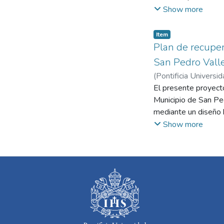
urbano-arquitectónic
Show more
parasoles, extrusion
La propuesta busca re
Item
reduciendo el consumo
Plan de recuper
San Pedro Vall
(
Pontificia Universid
El presente proyecto
Municipio de San Ped
mediante un diseño bi
su estado crítico y 
Show more
Se pretende analizar
garantizar solucione
los recursos natural
funcional, fomentand
este proyecto sirva 