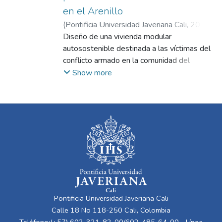
en el Arenillo
(
Pontificia Universidad Javeriana Cali
,
2024
)
Rodríguez Márquez, Laura Isabel
Diseño de una vivienda modular
;
Alzate
Rendón, María del Mar
autosostenible destinada a las víctimas del
;
Osuna Motta, Iván
conflicto armado en la comunidad del
Arenillo. Su objetivo general es
Show more
proporcionar un hogar digno y eficiente,
adaptado al clima y contexto de la zona.
Entre sus objetivos específicos se incluye la
creación de espacios que fomenten la
participación comunitaria, así como la
promoción de materiales y estrategias
sostenibles que impulsen la eficiencia
bioclimática y reduzcan las emisiones de
CO2.
Pontificia Universidad Javeriana Cali
Calle 18 No 118-250 Cali, Colombia