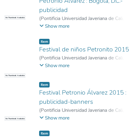
Petronio Álvarez : Bogotá, D.C.-
publicidad
(
Pontificia Universidad Javeriana de Cali
,
No Thumbnail Available
2015
)
Cali. Alcaldía. Secretaría de Cultura y
Show more
Turismo
Item
Festival de niños Petronito 2015
(
Pontificia Universidad Javeriana de Cali
,
2015
)
Cali. Alcaldía. Secretaría de Cultura y
Show more
Turismo
No Thumbnail Available
Item
Festival Petronio Álvarez 2015 :
publicidad-banners
(
Pontificia Universidad Javeriana de Cali
,
2015
)
Cali. Alcaldía. Secretaría de Cultura y
Show more
No Thumbnail Available
Turismo
Item