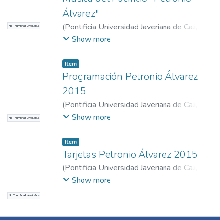
Álvarez"
(
Pontificia Universidad Javeriana de Cali
,
No Thumbnail Available
2015
)
Cali. Alcaldía. Secretaría de Cultura y
Show more
Turismo
Item
Programación Petronio Álvarez
2015
(
Pontificia Universidad Javeriana de Cali
,
2015
)
Cali. Alcaldía. Secretaría de Cultura y
Show more
No Thumbnail Available
Turismo
Item
Tarjetas Petronio Álvarez 2015
(
Pontificia Universidad Javeriana de Cali
,
2015
)
Cali. Alcaldía. Secretaría de Cultura y
Show more
Turismo
No Thumbnail Available