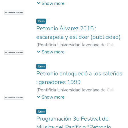
2015
)
Cali. Alcaldía. Secretaría de Cultura y
Show more
Turismo
No Thumbnail Available
Item
Petronio Álvarez 2015 :
escarapela y esticker (publicidad)
(
Pontificia Universidad Javeriana de Cali
,
2015
)
Cali. Alcaldía. Secretaría de Cultura y
Show more
No Thumbnail Available
Turismo
Item
Petronio enloqueció a los caleños
: ganadores 1999
(
Pontificia Universidad Javeriana de Cali
,
2015
)
Cali. Alcaldía. Secretaría de Cultura y
Show more
No Thumbnail Available
Turismo
Item
Programación 3o Festival de
Música del Pacíficio "Petronio