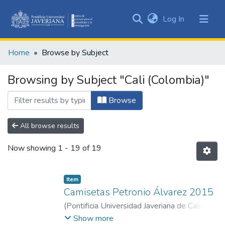
(current)
Log In
Communities
&
Home
Browse by Subject
Collections
All of DSpace
Browsing by Subject "Cali (Colombia)"
Browse
All browse results
Now showing
1 - 19 of 19
Item
Camisetas Petronio Álvarez 2015
(
Pontificia Universidad Javeriana de Cali
,
2015
)
Cali. Alcaldía. Secretaría de Cultura y
Show more