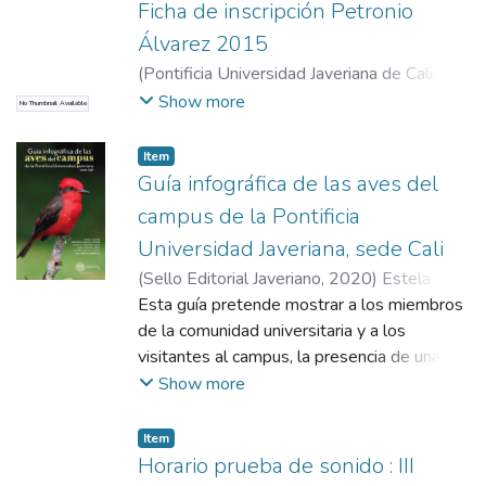
Ficha de inscripción Petronio
Álvarez 2015
(
Pontificia Universidad Javeriana de Cali
,
2015
)
Cali. Alcaldía. Secretaría de Cultura y
Show more
No Thumbnail Available
Turismo
Item
Guía infográfica de las aves del
campus de la Pontificia
Universidad Javeriana, sede Cali
(
Sello Editorial Javeriano
,
2020
)
Estela
Uribe, Rodrigo Felipe
Esta guía pretende mostrar a los miembros
;
Barona Arévalo,
Stephania
de la comunidad universitaria y a los
;
Sánchez Sarria, Camilo
;
Medina
Gallo, Juan
visitantes al campus, la presencia de una
;
Alfonso Velasco, Sofía
riqueza destacable de aves que conviven
Show more
apacible y sin mayores interferencias entre
todos nosotros. Las aves son solo un
Item
ejemplo, posiblemente el más vistoso, de la
Horario prueba de sonido : III