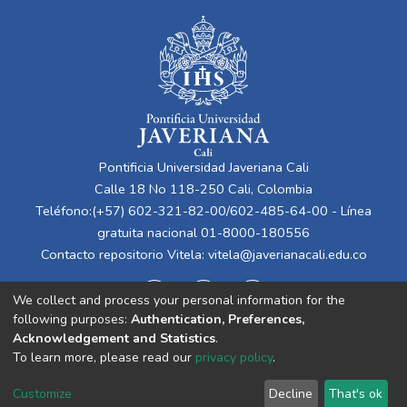
Pontificia Universidad Javeriana Cali
Calle 18 No 118-250 Cali, Colombia
Teléfono:(+57) 602-321-82-00/602-485-64-00 - Línea
gratuita nacional 01-8000-180556
Contacto repositorio Vitela:
vitela@javerianacali.edu.co
We collect and process your personal information for the
following purposes:
Authentication, Preferences,
Acknowledgement and Statistics
.
To learn more, please read our
privacy policy
.
Cookie
Privacy
End User
Send
Customize
Decline
That's ok