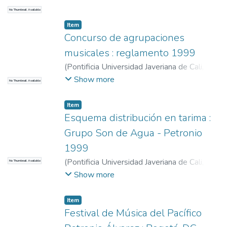
Turismo
No Thumbnail Available
Item
Concurso de agrupaciones
musicales : reglamento 1999
(
Pontificia Universidad Javeriana de Cali
,
2015
)
Cali. Alcaldía. Secretaría de Cultura y
Show more
No Thumbnail Available
Turismo
Item
Esquema distribución en tarima :
Grupo Son de Agua - Petronio
1999
(
Pontificia Universidad Javeriana de Cali
,
No Thumbnail Available
2015
)
Cali. Alcaldía. Secretaría de Cultura y
Show more
Turismo
Item
Festival de Música del Pacífico