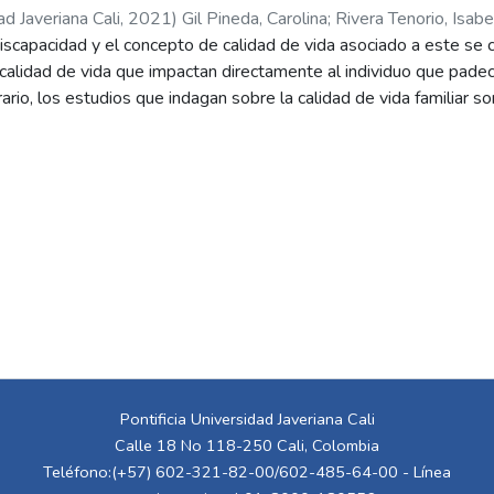
ad Javeriana Cali
,
2021
)
Gil Pineda, Carolina
;
Rivera Tenorio, Isabe
iscapacidad y el concepto de calidad de vida asociado a este se c
a calidad de vida que impactan directamente al individuo que padec
trario, los estudios que indagan sobre la calidad de vida familiar
racterizan la calidad de vida familiar desde la percepción de un so
iqueza que puede aportar el indagar en todos los miembros. La p
ad de vida familiar de familias con un integrante en situación de di
esde la percepción de sus integrantes. El método fue cualitativo
zó la entrevista semiestructurada. Se entrevistaron a tres familias 
ensiones de la calidad de vida familiar se encontraban en área de
relacionados con la persona en situación de discapacidad, lo cua
os. En conclusión, sigue siendo esencial mejorar los servicios pre
inclusivos, para que los niveles de la calidad de vida familiar s
rentes factores sociodemográficos, desarrollar un estudio con m
de otros integrantes (hermanos) frente a la vivencia familiar.
Pontificia Universidad Javeriana Cali
Calle 18 No 118-250 Cali, Colombia
Teléfono:(+57) 602-321-82-00/602-485-64-00 - Línea