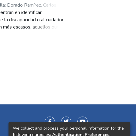
lla
;
Dorado Ramírez, Carlos
entran en identificar
e la discapacidad o al cuidador
 son más escasos, aquellos que se
lo miembro del núcleo familiar,
resente investigación pretendió
scapacidad intelectual leve,
 con un diseño fenomenológico,
de la ciudad de Cali, Colombia. Se
 satisfacción a excepción de la
l las familias logran compensar
stados a este tipo de población de
erán más altos. Se recomienda
etodología mixta e investigar más
We collect and process your personal information for the
following purposes:
Authentication, Preferences,