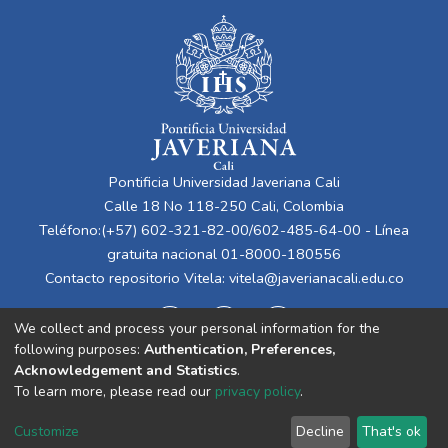
físico, emocional y social es fundamental.
actividad física, estimulación cognitiva y
socialización, contribuyendo al desarrollo de
entornos que fomenten la salud, la
convivencia y una experiencia de
envejecimiento más saludable y
participativa. Además, incorpora estrategias
bioclimáticas como control solar, ventilación
natural y recolección de aguas lluvias para
Pontificia Universidad Javeriana Cali
aumentar el confort y la sostenibilidad del
Calle 18 No 118-250 Cali, Colombia
proyecto.
Teléfono:(+57) 602-321-82-00/602-485-64-00 - Línea
gratuita nacional 01-8000-180556
Contacto repositorio Vitela:
vitela@javerianacali.edu.co
We collect and process your personal information for the
following purposes:
Authentication, Preferences,
Acknowledgement and Statistics
.
To learn more, please read our
privacy policy
.
Cookie
Privacy
End User
Send
Customize
Decline
That's ok
settings
policy
Agreement
Feedback