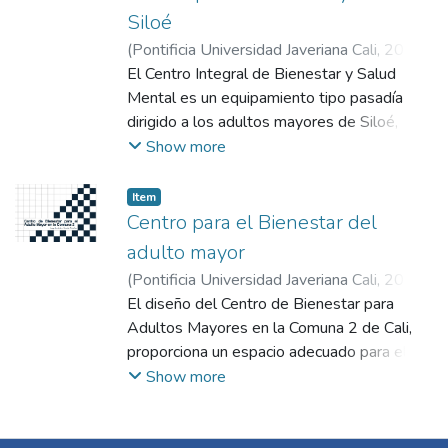
Siloé
(
Pontificia Universidad Javeriana Cali
,
2026
)
Rodríguez Obando, Daniela
El Centro Integral de Bienestar y Salud
;
Marroquín, Juan
José
Mental es un equipamiento tipo pasadía
;
Londoño Venegas, Sasha Vanessa
dirigido a los adultos mayores de Siloé,
diseñado bajo criterios de inclusión,
Show more
accesibilidad y bienestar. La propuesta
promueve la conexión con la naturaleza
Item
mediante el uso de materiales del entorno,
Centro para el Bienestar del
espacios de contemplación y ambientes
adulto mayor
tranquilos. El proyecto se organiza en cuatro
(
Pontificia Universidad Javeriana Cali
,
2025
)
volúmenes fragmentados que se adaptan a
Ordóñez Rojas, Nicolás
El diseño del Centro de Bienestar para
;
Londoño, Jorge
la topografía y generan una transición
Andrés
Adultos Mayores en la Comuna 2 de Cali,
;
Dussán Giraldo, Álvaro Fernando
gradual desde lo público hacia lo privado. La
proporciona un espacio adecuado para el
conexión entre niveles se realiza mediante
disfrute y esparcimiento de la población del
Show more
rampas accesibles, garantizando la
adulto mayor. La integración de decisiones
movilidad de todos los usuarios. El centro
arquitectónicas que prioricen el bienestar
integra espacios de atención especializada,