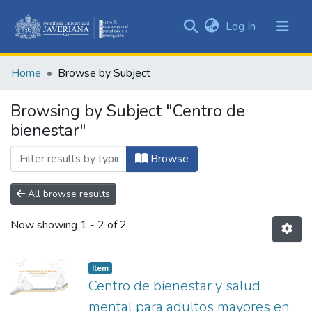
(current)
Log In
Communities
&
Home
Browse by Subject
Collections
All of DSpace
Browsing by Subject "Centro de
bienestar"
Browse
All browse results
Now showing
1 - 2 of 2
Item
Centro de bienestar y salud
mental para adultos mayores en