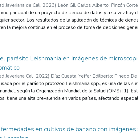
ad Javeriana de Cali
,
2023
)
León Gil, Carlos Alberto
;
Pinzón Corté
umo principal de un proyecto de ciencia de datos y a su vez hoy d
quier sector. Los resultados de la aplicación de técnicas de cienc
en la mejora continua en el proceso de toma de decisiones genera
torno financiero, se hace necesario hacer uso de la información 
e y oportuna, no solo por buenas prácticas o temas de moda sino 
yor cantidad de información para la toma de decisiones hace que 
. Actualmente no se tiene definido un modelo de predicción de s
del parásito Leishmania en imágenes de microscop
ros y cuentas corrientes, el cual se hace necesario para poder ge
omático
nto de los saldos, con el fin de garantizar que exista el capital 
ad Javeriana Cali
,
2022
)
Díaz Cuesta, Yeffer Edilberto
;
Pinedo De 
 neta del negocio.
ausada por el parásito protozoo Leishmania spp., es una de las s
 mundial, según la Organización Mundial de la Salud (OMS) [1]. E
os, tiene una alta prevalencia en varios países, afectando especi
actualidad, los procesos de conteo manual del microorganismo so
es debido al porcentaje de error humano. Además, estos procesos 
lizan, debido a las largas horas que deben pasar frente a la luz d
esarrolla el presente trabajo de grado, adscrito al grupo de inv
nfermedades en cultivos de banano con imágenes a
a Universidad Pontificia Javeriana de Cali, titulado: "Aplicación d