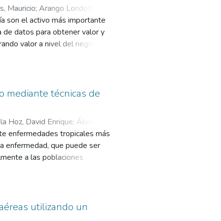
s, Mauricio
;
Arango Londoño,
ía son el activo más importante
ia de datos para obtener valor y
ndo valor a nivel del negocio.
para la toma de decisiones de una
por supervivencia. En este
los modelos predictivos tengan
aldos de productos de captaciones
io mediante técnicas de
nerar estrategias en pro del
para realizar colocaciones y
la Hoz, David Enrique
;
Álvarez
iete enfermedades tropicales más
sta enfermedad, que puede ser
almente a las poblaciones
n desgastantes, demorados y, en
pueden afectar la salud de las
irecta del microscopio. En este
estigación DESTINO y al proyecto
éreas utilizando un
e técnicas de aprendizaje