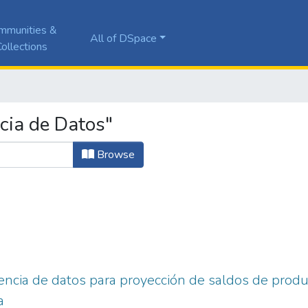
mmunities &
All of DSpace
ollections
cia de Datos"
Browse
iencia de datos para proyección de saldos de prod
a