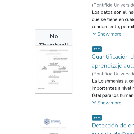
(
Pontificia Universid
David
Los datos son el ins
que se tiene en cual
conocimiento, permit
Actualmente en el en
Show more
No
manera más eficient
Thumbnail
sentido tener la ma
Item
Available
bastante relevancia
Cuantificación 
para cuentas de ahor
aprendizaje aut
mantenimiento o aume
(
Pontificia Universid
aumentar la utilidad
Vargas, Gloria Inés
La Leishmaniasis, c
importantes a nivel
fatal para los human
vulnerables. En la 
Show more
ocasiones, ineficac
personas que los rea
Item
orden de ideas, se d
Detección de e
con código 2576 de l