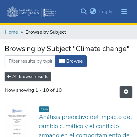
(current)
Log In
Communities
&
Home
Browse by Subject
Collections
All of DSpace
Browsing by Subject "Climate change"
Browse
All browse results
Now showing
1 - 10 of 10
Item
Análisis predictivo del impacto del
cambio climático y el conflicto
armado en el comportamiento de