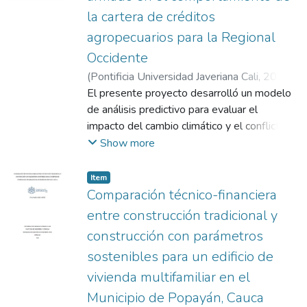
la cartera de créditos
agropecuarios para la Regional
Occidente
(
Pontificia Universidad Javeriana Cali
,
2026
)
Castillo Perea, Flavio Alejandro
El presente proyecto desarrolló un modelo
;
Valencia
Cárdenas, Johan Sebastián
de análisis predictivo para evaluar el
;
García Arboleda,
Isabel Cristina
impacto del cambio climático y el conflicto
armado en el comportamiento de la cartera
Show more
agropecuaria de la banca pública
colombiana, con énfasis en la región
Item
occidental del país (Valle del Cauca, Cauca y
Comparación técnico-financiera
Nariño). Esta zona se caracteriza por una
entre construcción tradicional y
alta dependencia de las actividades
construcción con parámetros
agropecuarias, las cuales se han visto
sostenibles para un edificio de
severamente afectadas tanto por
fenómenos climáticos extremos como
vivienda multifamiliar en el
sequías, lluvias intensas y alteraciones en
Municipio de Popayán, Cauca
los ciclos productivos como por la