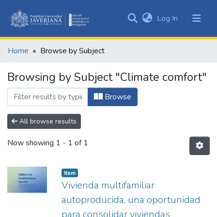
(current)
Log In
Communities
&
Home
Browse by Subject
Collections
All of DSpace
Browsing by Subject "Climate comfort"
Browse
All browse results
Now showing
1 - 1 of 1
Item
Vivienda multifamiliar
autoproducida, una oportunidad
para consolidar viviendas