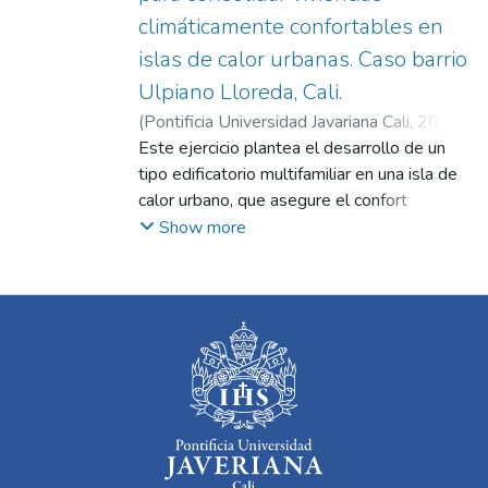
climáticamente confortables en
islas de calor urbanas. Caso barrio
Ulpiano Lloreda, Cali.
(
Pontificia Universidad Javariana Cali
,
2025
)
Cerón Franco, César Hernando
Este ejercicio plantea el desarrollo de un
;
Barney
Caldas, Benjamín
tipo edificatorio multifamiliar en una isla de
calor urbano, que asegure el confort
climático de las viviendas y que pueda ser
Show more
fácilmente apropiada por los usuarios
productores de su propio hábitat, en
concordancia al concepto de habitabilidad
establecido en el marco de la vivienda
adecuada acogido por ONU HÁBITAT, el
cual resalta que la vivienda debe garantizar
la seguridad física de sus habitantes, la
protección de la intemperie, y las variables
relacionadas con el confort visual y climático
de los usuarios. En la ciudad de Cali, el