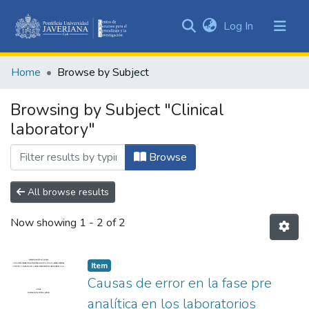
(current)
Log In
Communities
&
Home
Browse by Subject
Collections
All of DSpace
Browsing by Subject "Clinical
laboratory"
Browse
All browse results
Now showing
1 - 2 of 2
Item
Causas de error en la fase pre
analítica en los laboratorios