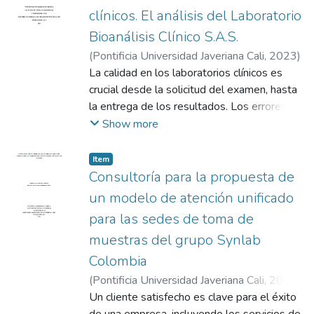
clínicos. El análisis del Laboratorio
Bioanálisis Clínico S.A.S.
(
Pontificia Universidad Javeriana Cali
,
2023
)
Zúñiga Azkar, Gloria Lucía
La calidad en los laboratorios clínicos es
;
Ortiz Ruiz, Nicolás
crucial desde la solicitud del examen, hasta
la entrega de los resultados. Los errores
que se presentan en el proceso, constituyen
Show more
la problemática de esta investigación, cuyo
objetivo es identificar las posibles causas
Item
de error de la fase preanalítica, para
Consultoría para la propuesta de
fortalecer los procesos de gestión y las
un modelo de atención unificado
buenas prácticas del laboratorio. Se realizó
para las sedes de toma de
un estudio cuantitativo transversal en
muestras del grupo Synlab
Laboratorio Bioanálisis Clínico de la ciudad
de Cali, para lo cual se llevó a cabo una
Colombia
revisión de los casos de error ocurridos
(
Pontificia Universidad Javeriana Cali
,
2024
)
entre enero de 2020 y diciembre de 2022,
Guerrero Alemán, Johanna
Un cliente satisfecho es clave para el éxito
;
Herrera Pérez,
con el fin de identificar los errores más