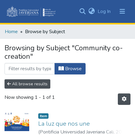
(current)
Log In
Communities
&
Home
Browse by Subject
Collections
All of DSpace
Browsing by Subject "Community co-
creation"
Browse
All browse results
Now showing
1 - 1 of 1
Item
La luz que nos une
(
Pontificia Universidad Javeriana Cali
,
2024
)