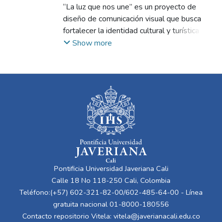
Gamboa Castillo, Marlen Alejandra
“La luz que nos une” es un proyecto de
;
Arboleda Aparicio, Fernando
diseño de comunicación visual que busca
fortalecer la identidad cultural y turística de
Candelaria, Valle del Cauca. Inspirado en las
Show more
tradiciones y valores de su comunidad, este
trabajo integra la creatividad y la
colaboración para resaltar la riqueza de su
patrimonio intangible. A través de un
sistema de diseño estratégico, talleres de
co-creación con jóvenes y aplicaciones
innovadoras, se construyó una marca que
conecta a los candelareños con su territorio
y los posiciona como embajadores de su
cultura. Este proyecto demuestra cómo el
Pontificia Universidad Javeriana Cali
diseño puede ser un agente transformador
Calle 18 No 118-250 Cali, Colombia
al servicio del desarrollo sostenible y la
Teléfono:(+57) 602-321-82-00/602-485-64-00 - Línea
preservación de la memoria colectiva.
gratuita nacional 01-8000-180556
Contacto repositorio Vitela:
vitela@javerianacali.edu.co