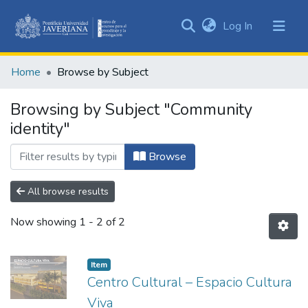
(current)
Log In
Communities
&
Home
Browse by Subject
Collections
All of DSpace
Browsing by Subject "Community
identity"
Browse
All browse results
Now showing
1 - 2 of 2
Item
Centro Cultural – Espacio Cultura
Viva