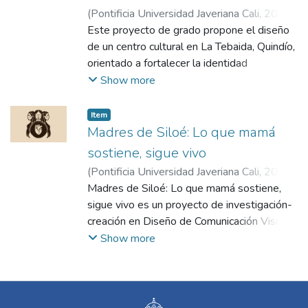
(
Pontificia Universidad Javeriana Cali
,
2025
)
Libreros Mejía, Sofía
Este proyecto de grado propone el diseño
;
Cruz Velásquez,
Carolina
de un centro cultural en La Tebaida, Quindío,
orientado a fortalecer la identidad
comunitaria y promover el desarrollo
Show more
sostenible. La iniciativa busca crear un
espacio multifuncional que integre
Item
actividades artísticas, educativas y
Madres de Siloé: Lo que mamá
culturales, permitiendo la participación activa
sostiene, sigue vivo
de los habitantes en la creación de su
(
Pontificia Universidad Javeriana Cali
,
2026
)
patrimonio. Incorporando un enfoque
Roa Guerrero, Mariana
Madres de Siloé: Lo que mamá sostiene,
;
Quintero Ospino,
bioclimático, el diseño prioriza la eficiencia
Alioka Itaré
sigue vivo es un proyecto de investigación-
energética y el uso de materiales locales,
creación en Diseño de Comunicación Visual
garantizando un espacio que respete el
que visibiliza y dignifica la identidad de tres
Show more
entorno natural. La metodología del
madres de la Comuna 20 de Cali, Elicidia
proyecto incluye la participación de la
Aguirre Zúñiga, María Italia Pérez y Liliana
comunidad a través de talleres y consultas,
Mera Abadía víctimas del conflicto armado
asegurando que sus necesidades se vean
en el barrio Siloé. El proyecto parte de un