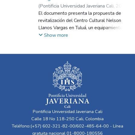
(
Pontificia Universidad Javeriana Cali
,
2025
)
López Losada, Valentina
El documento presenta la propuesta de
;
Guardiola Lince,
Carolina
revitalización del Centro Cultural Nelson
Llanos Vargas en Tuluá, un equipamiento
comunitario con fuerte valor simbólico para
Show more
los habitantes de las comunas 8 y 9. A
partir de un análisis del contexto urbano,
social y físico, el proyecto reconoce el
deterioro estructural y funcional del centro
actual, pero también su papel como eje de
memoria, encuentro y formación cultural. La
propuesta arquitectónica busca reconstruir
la relación entre comunidad y espacio
público mediante estrategias que mejoran
la seguridad, accesibilidad y percepción del
Pontificia Universidad Javeriana Cali
entorno. El nuevo diseño incorpora un
Calle 18 No 118-250 Cali, Colombia
volumen compacto con patios articuladores,
Teléfono:(+57) 602-321-82-00/602-485-64-00 - Línea
circulaciones perimetrales, espacios
gratuita nacional 01-8000-180556