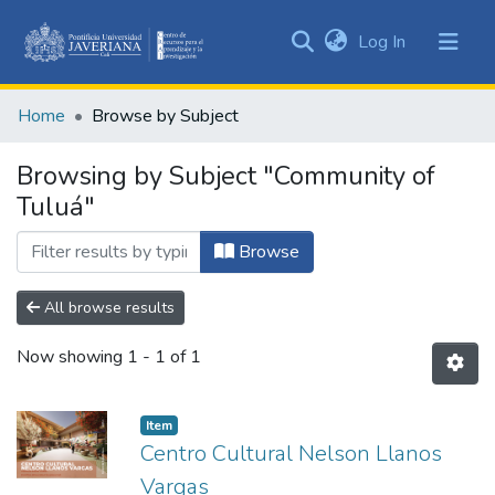
(current)
Log In
Communities
&
Home
Browse by Subject
Collections
All of DSpace
Browsing by Subject "Community of
Tuluá"
Browse
All browse results
Now showing
1 - 1 of 1
Item
Centro Cultural Nelson Llanos
Vargas