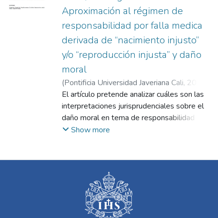
Aproximación al régimen de
responsabilidad por falla medica
derivada de “nacimiento injusto”
y/o “reproducción injusta” y daño
moral
(
Pontificia Universidad Javeriana Cali
,
2024
)
Corredor López, Ciro Manuel
El artículo pretende analizar cuáles son las
;
Quiñonez
Moreno, Juan José
interpretaciones jurisprudenciales sobre el
;
Martínez Pinilla, Iván
Leonardo
daño moral en tema de responsabilidad
médica en materia de wrongful life, wrongful
Show more
conception y wrongful birth en Colombia.