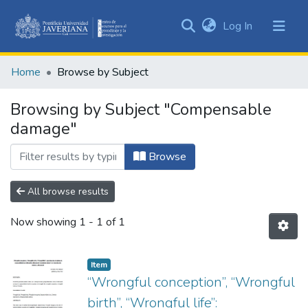
(current)
Log In
Communities
&
Home
Browse by Subject
Collections
All of DSpace
Browsing by Subject "Compensable
damage"
Browse
All browse results
Now showing
1 - 1 of 1
Item
“Wrongful conception”, “Wrongful
birth”, “Wrongful life”: