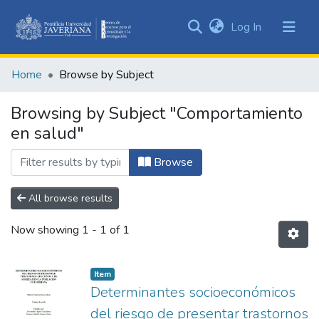
(current)
Log In
Communities
&
Home
Browse by Subject
Collections
All of DSpace
Browsing by Subject "Comportamiento
en salud"
Browse
All browse results
Now showing
1 - 1 of 1
Item
Determinantes socioeconómicos
del riesgo de presentar trastornos