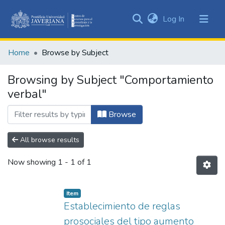
(current)
Log In
Communities
&
Home
Browse by Subject
Collections
All of DSpace
Browsing by Subject "Comportamiento
verbal"
Browse
All browse results
Now showing
1 - 1 of 1
Item
Establecimiento de reglas
prosociales del tipo aumento